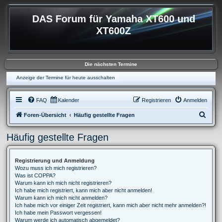
DAS Forum für Yamaha XT600 und
XT600Z
Die nächsten Termine
Anzeige der Termine für heute ausschalten
FAQ
Kalender
Registrieren
Anmelden
S
Foren-Übersicht
Häufig gestellte Fragen
u
Häufig gestellte Fragen
c
h
Registrierung und Anmeldung
e
Wozu muss ich mich registrieren?
Was ist COPPA?
Warum kann ich mich nicht registrieren?
Ich habe mich registriert, kann mich aber nicht anmelden!
Warum kann ich mich nicht anmelden?
Ich habe mich vor einiger Zeit registriert, kann mich aber nicht mehr anmelden?!
Ich habe mein Passwort vergessen!
Warum werde ich automatisch abgemeldet?