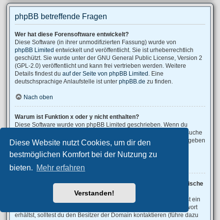
phpBB betreffende Fragen
Wer hat diese Forensoftware entwickelt?
Diese Software (in ihrer unmodifizierten Fassung) wurde von
phpBB Limited
entwickelt und veröffentlicht. Sie ist urheberrechtlich
geschützt. Sie wurde unter der GNU General Public License, Version 2
(GPL-2.0) veröffentlicht und kann frei vertrieben werden. Weitere
Details findest du
auf der Seite von phpBB Limited
. Eine
deutschsprachige Anlaufstelle ist unter
phpBB.de
zu finden.
Nach oben
Warum ist Funktion x oder y nicht enthalten?
Diese Software wurde von phpBB Limited geschrieben. Wenn du
denkst, dass eine Funktion implementiert werden sollte, dann besuche
phpBB Ideas
, wo du deine Stimme für bestehende Vorschläge abgeben
Diese Website nutzt Cookies, um dir den
oder neue Funktionen vorschlagen kannst.
bestmöglichen Komfort bei der Nutzung zu
Nach oben
bieten.
Mehr erfahren
An wen soll ich mich wenden, falls es Beschwerden oder juristische
Anfragen zu diesem Forum gibt?
Verstanden!
Jeder Administrator, der auf der „Das Team“-Seite aufgeführt ist, ist ein
geeigneter Kontakt für deine Beschwerde. Wenn du so keine Antwort
erhältst, solltest du den Besitzer der Domain kontaktieren (führe dazu