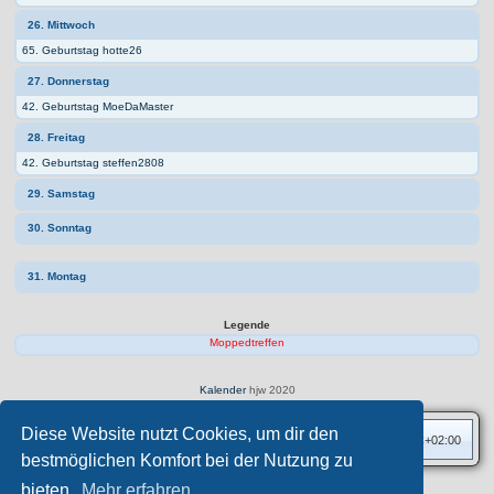
26. Mittwoch
65. Geburtstag hotte26
27. Donnerstag
42. Geburtstag MoeDaMaster
28. Freitag
42. Geburtstag steffen2808
29. Samstag
30. Sonntag
31. Montag
Legende
Moppedtreffen
Kalender
hjw 2020
Diese Website nutzt Cookies, um dir den
Foren-Übersicht
Alle Zeiten sind
UTC+02:00
bestmöglichen Komfort bei der Nutzung zu
bieten.
Mehr erfahren