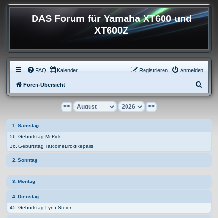
DAS Forum für Yamaha XT600 und
XT600Z
FAQ
Kalender
Registrieren
Anmelden
S
Foren-Übersicht
u
<<
>>
c
h
1. Samstag
e
56. Geburtstag Mr.Rick
36. Geburtstag TatooineDroidRepairs
2. Sonntag
3. Montag
4. Dienstag
45. Geburtstag Lynn Steier