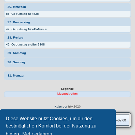
26. Mittwoch
65. Geburtstag hotte26
27. Donnerstag
42. Geburtstag MoeDaMaster
28. Freitag
42. Geburtstag steffen2808
29. Samstag
30. Sonntag
31. Montag
Legende
Moppedtreffen
Kalender
hjw 2020
Diese Website nutzt Cookies, um dir den
Foren-Übersicht
Alle Zeiten sind
UTC+02:00
bestmöglichen Komfort bei der Nutzung zu
bieten.
Mehr erfahren