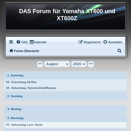
DAS Forum für Yamaha XT600 und
XT600Z
FAQ
Kalender
Registrieren
Anmelden
S
Foren-Übersicht
u
<<
>>
c
h
1. Samstag
e
56. Geburtstag Mr.Rick
36. Geburtstag TatooineDroidRepairs
2. Sonntag
3. Montag
4. Dienstag
45. Geburtstag Lynn Steier