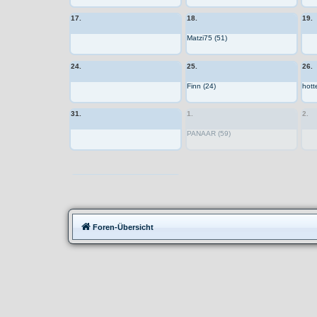
17.
18.
19.
Matzi75 (51)
24.
25.
26.
Finn (24)
hott
31.
1.
2.
PANAAR (59)
Moppedtreffen
Foren-Übersicht