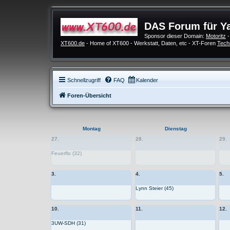
DAS Forum für Y
Sponsor dieser Domain:
Motoritz
-
XT600.de
- Home of XT600 - Werkstatt, Daten, etc - XT-Foren
Tech
Schnellzugriff
FAQ
Kalender
Foren-Übersicht
Montag
Dienstag
27.
28.
29.
Feuerflo (32)
3.
4.
5.
Lynn Steier (45)
10.
11.
12.
3UW-SDH (31)