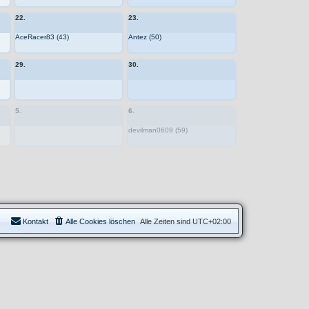
22.
23.
AceRacer83 (43)
Antez (50)
29.
30.
5.
6.
devilman0609 (59)
Kontakt
Alle Cookies löschen
Alle Zeiten sind
UTC+02:00