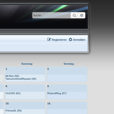
Suche
Erweiterte Suche
Registrieren
Anmelden
Samstag
Sonntag
1.
2.
Mr.Rick (56)
TatooineDroidRepairs (36)
8.
9.
Vtr1000 (63)
RolandRing (57)
15.
16.
Printzell1 (59)