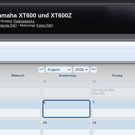
amaha XT600 und XT600Z
 Hosting:
Peaknetworks
nische FAQ
- Motorangs
Foren-FAQ
<<
>>
Mittwoch
Donnerstag
Freitag
30.
31.
Xandl1140 (58)
Pep (25)
7.
6.
13.
14.