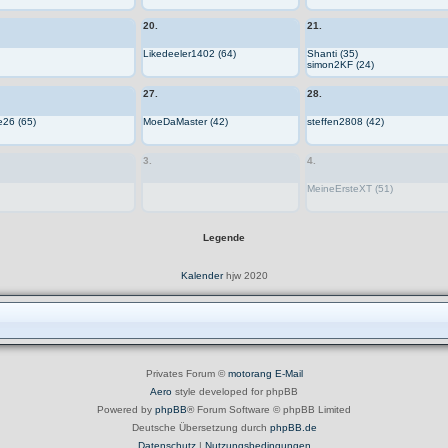
20.
21.
Likedeeler1402 (64)
Shanti (35)
simon2KF (24)
27.
28.
e26 (65)
MoeDaMaster (42)
steffen2808 (42)
3.
4.
MeineErsteXT (51)
Legende
Kalender
hjw 2020
Privates Forum ©
motorang
E-Mail
Aero
style developed for phpBB
Powered by
phpBB
® Forum Software © phpBB Limited
Deutsche Übersetzung durch
phpBB.de
Datenschutz
|
Nutzungsbedingungen