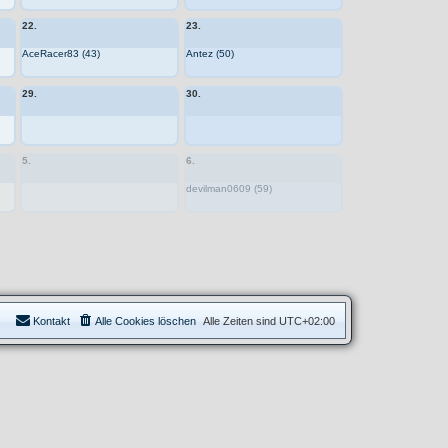
22.
23.
AceRacer83 (43)
Antez (50)
29.
30.
5.
6.
devilman0609 (59)
Kontakt
Alle Cookies löschen
Alle Zeiten sind
UTC+02:00