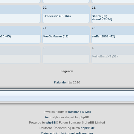
20.
21.
Likedeeler1402 (64)
Shanti (35)
simon2KF (24)
27.
28.
e26 (65)
MoeDaMaster (42)
steffen2808 (42)
3.
4.
MeineErsteXT (51)
Legende
Kalender
hjw 2020
Privates Forum ©
motorang
E-Mail
Aero
style developed for phpBB
Powered by
phpBB
® Forum Software © phpBB Limited
Deutsche Übersetzung durch
phpBB.de
Datenschutz
|
Nutzungsbedingungen