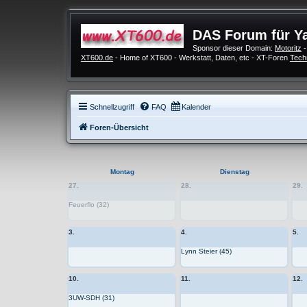
DAS Forum für Y
Sponsor dieser Domain:
Motoritz
-
XT600.de
- Home of XT600 - Werkstatt, Daten, etc - XT-Foren
Tech
Schnellzugriff
FAQ
Kalender
Foren-Übersicht
Montag
Dienstag
27.
28.
29.
Feuerflo (32)
3.
4.
5.
Lynn Steier (45)
10.
11.
12.
3UW-SDH (31)