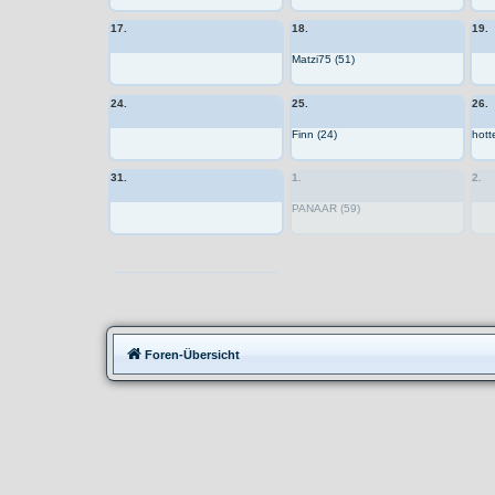
17.
18.
19.
Matzi75 (51)
24.
25.
26.
Finn (24)
hott
31.
1.
2.
PANAAR (59)
Moppedtreffen
Foren-Übersicht