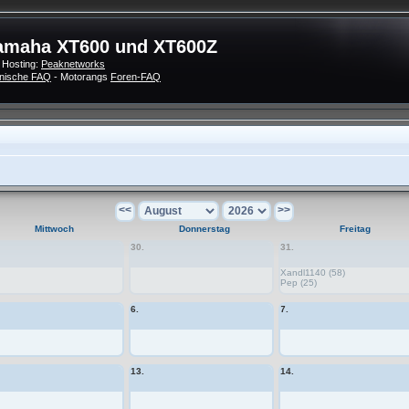
amaha XT600 und XT600Z
 Hosting:
Peaknetworks
nische FAQ
- Motorangs
Foren-FAQ
<<
>>
Mittwoch
Donnerstag
Freitag
30.
31.
Xandl1140 (58)
Pep (25)
6.
7.
13.
14.