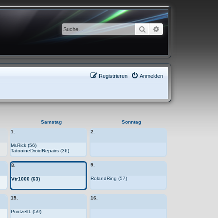
Suche
Erweiterte Suche
Registrieren
Anmelden
Samstag
Sonntag
1.
2.
Mr.Rick (56)
TatooineDroidRepairs (36)
9.
8.
RolandRing (57)
Vtr1000 (63)
15.
16.
Printzell1 (59)