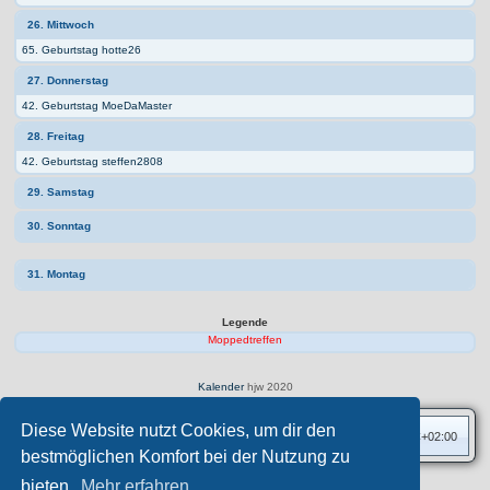
26. Mittwoch
65. Geburtstag hotte26
27. Donnerstag
42. Geburtstag MoeDaMaster
28. Freitag
42. Geburtstag steffen2808
29. Samstag
30. Sonntag
31. Montag
Legende
Moppedtreffen
Kalender
hjw 2020
Diese Website nutzt Cookies, um dir den
Foren-Übersicht
Alle Zeiten sind
UTC+02:00
bestmöglichen Komfort bei der Nutzung zu
bieten.
Mehr erfahren