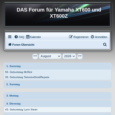
DAS Forum für Yamaha XT600 und
XT600Z
FAQ
Kalender
Registrieren
Anmelden
S
Foren-Übersicht
u
<<
>>
c
h
1. Samstag
e
56. Geburtstag Mr.Rick
36. Geburtstag TatooineDroidRepairs
2. Sonntag
3. Montag
4. Dienstag
45. Geburtstag Lynn Steier