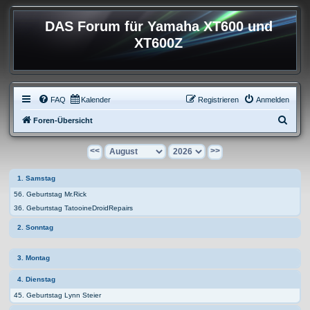
DAS Forum für Yamaha XT600 und
XT600Z
FAQ
Kalender
Registrieren
Anmelden
S
Foren-Übersicht
u
<<
>>
c
h
1. Samstag
e
56. Geburtstag Mr.Rick
36. Geburtstag TatooineDroidRepairs
2. Sonntag
3. Montag
4. Dienstag
45. Geburtstag Lynn Steier