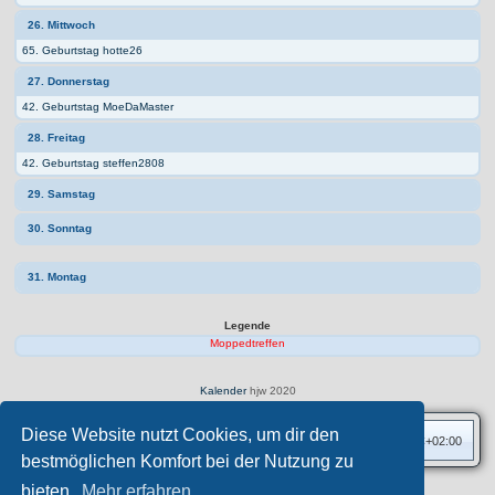
26. Mittwoch
65. Geburtstag hotte26
27. Donnerstag
42. Geburtstag MoeDaMaster
28. Freitag
42. Geburtstag steffen2808
29. Samstag
30. Sonntag
31. Montag
Legende
Moppedtreffen
Kalender
hjw 2020
Diese Website nutzt Cookies, um dir den
Foren-Übersicht
Alle Zeiten sind
UTC+02:00
bestmöglichen Komfort bei der Nutzung zu
bieten.
Mehr erfahren