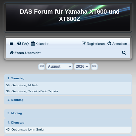
DAS Forum für Yamaha XT600 und
XT600Z
FAQ
Kalender
Registrieren
Anmelden
S
Foren-Übersicht
u
<<
>>
c
h
1. Samstag
e
56. Geburtstag Mr.Rick
36. Geburtstag TatooineDroidRepairs
2. Sonntag
3. Montag
4. Dienstag
45. Geburtstag Lynn Steier