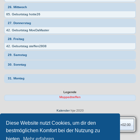
26. Mittwoch
65. Geburtstag hotte26
27. Donnerstag
42. Geburtstag MoeDaMaster
28. Freitag
42. Geburtstag steffen2808
29. Samstag
30. Sonntag
31. Montag
Legende
Moppedtreffen
Kalender
hjw 2020
Diese Website nutzt Cookies, um dir den
Foren-Übersicht
Alle Zeiten sind
UTC+02:00
bestmöglichen Komfort bei der Nutzung zu
bieten.
Mehr erfahren