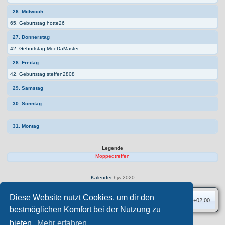
26. Mittwoch
65. Geburtstag hotte26
27. Donnerstag
42. Geburtstag MoeDaMaster
28. Freitag
42. Geburtstag steffen2808
29. Samstag
30. Sonntag
31. Montag
Legende
Moppedtreffen
Kalender
hjw 2020
Diese Website nutzt Cookies, um dir den
Foren-Übersicht
Alle Zeiten sind
UTC+02:00
bestmöglichen Komfort bei der Nutzung zu
bieten.
Mehr erfahren