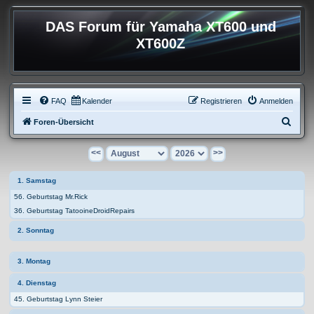
DAS Forum für Yamaha XT600 und
XT600Z
FAQ
Kalender
Registrieren
Anmelden
S
Foren-Übersicht
u
<<
>>
c
h
1. Samstag
e
56. Geburtstag Mr.Rick
36. Geburtstag TatooineDroidRepairs
2. Sonntag
3. Montag
4. Dienstag
45. Geburtstag Lynn Steier