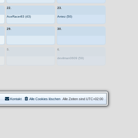
22.
23.
AceRacer83 (43)
Antez (50)
29.
30.
5.
6.
devilman0609 (59)
Kontakt
Alle Cookies löschen
Alle Zeiten sind
UTC+02:00