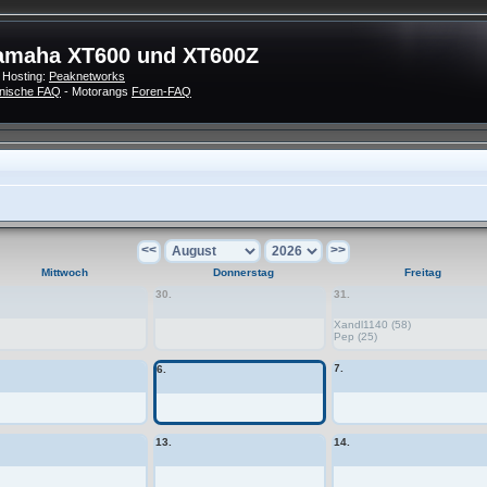
amaha XT600 und XT600Z
 Hosting:
Peaknetworks
nische FAQ
- Motorangs
Foren-FAQ
<<
>>
Mittwoch
Donnerstag
Freitag
30.
31.
Xandl1140 (58)
Pep (25)
7.
6.
13.
14.