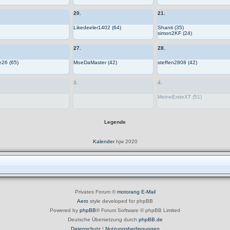
20.
21.
Likedeeler1402 (64)
Shanti (35)
simon2KF (24)
27.
28.
e26 (65)
MoeDaMaster (42)
steffen2808 (42)
3.
4.
MeineErsteXT (51)
Legende
Kalender
hjw 2020
Privates Forum ©
motorang
E-Mail
Aero
style developed for phpBB
Powered by
phpBB
® Forum Software © phpBB Limited
Deutsche Übersetzung durch
phpBB.de
Datenschutz
|
Nutzungsbedingungen