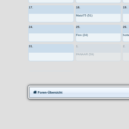
17.
18.
19.
Matzi75 (51)
24.
25.
26.
Finn (24)
hott
31.
1.
2.
PANAAR (59)
Moppedtreffen
Foren-Übersicht