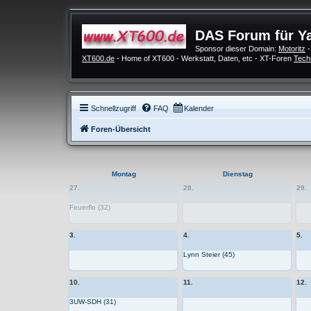
DAS Forum für Y
Sponsor dieser Domain:
Motoritz
-
XT600.de
- Home of XT600 - Werkstatt, Daten, etc - XT-Foren
Tech
Schnellzugriff
FAQ
Kalender
Foren-Übersicht
Montag
Dienstag
27.
28.
29.
Feuerflo (32)
3.
4.
5.
Lynn Steier (45)
10.
11.
12.
3UW-SDH (31)