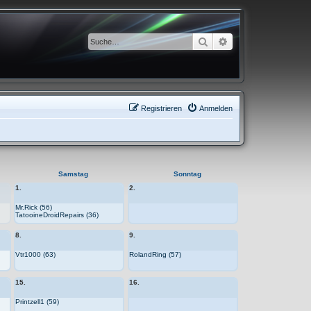
Suche
Erweiterte Suche
Registrieren
Anmelden
Samstag
Sonntag
1.
2.
Mr.Rick (56)
TatooineDroidRepairs (36)
8.
9.
Vtr1000 (63)
RolandRing (57)
15.
16.
Printzell1 (59)