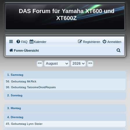
DAS Forum für Yamaha XT600 und
XT600Z
FAQ
Kalender
Registrieren
Anmelden
S
Foren-Übersicht
u
<<
>>
c
h
1. Samstag
e
56. Geburtstag Mr.Rick
36. Geburtstag TatooineDroidRepairs
2. Sonntag
3. Montag
4. Dienstag
45. Geburtstag Lynn Steier