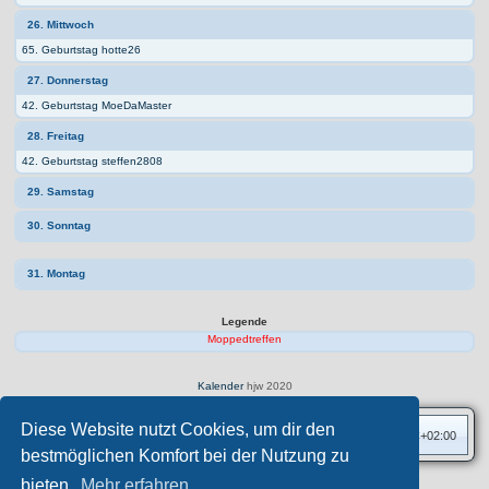
26. Mittwoch
65. Geburtstag hotte26
27. Donnerstag
42. Geburtstag MoeDaMaster
28. Freitag
42. Geburtstag steffen2808
29. Samstag
30. Sonntag
31. Montag
Legende
Moppedtreffen
Kalender
hjw 2020
Diese Website nutzt Cookies, um dir den
Foren-Übersicht
Alle Zeiten sind
UTC+02:00
bestmöglichen Komfort bei der Nutzung zu
bieten.
Mehr erfahren