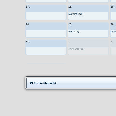
17.
18.
19.
Matzi75 (51)
24.
25.
26.
Finn (24)
hott
31.
1.
2.
PANAAR (59)
Moppedtreffen
Foren-Übersicht