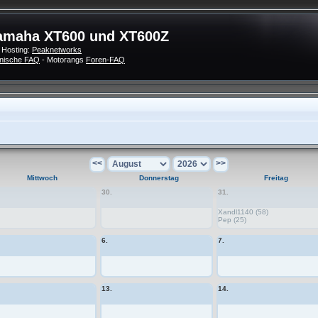
amaha XT600 und XT600Z
 Hosting:
Peaknetworks
nische FAQ
- Motorangs
Foren-FAQ
<<
>>
Mittwoch
Donnerstag
Freitag
30.
31.
Xandl1140 (58)
Pep (25)
6.
7.
13.
14.