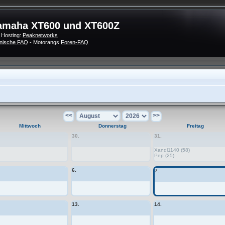
amaha XT600 und XT600Z
 Hosting:
Peaknetworks
nische FAQ
- Motorangs
Foren-FAQ
<<
>>
Mittwoch
Donnerstag
Freitag
30.
31.
Xandl1140 (58)
Pep (25)
6.
7.
13.
14.