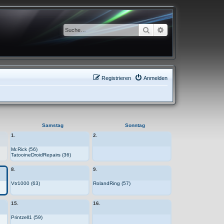
Suche
Erweiterte Suche
Registrieren
Anmelden
Samstag
Sonntag
1.
2.
Mr.Rick (56)
TatooineDroidRepairs (36)
8.
9.
Vtr1000 (63)
RolandRing (57)
15.
16.
Printzell1 (59)