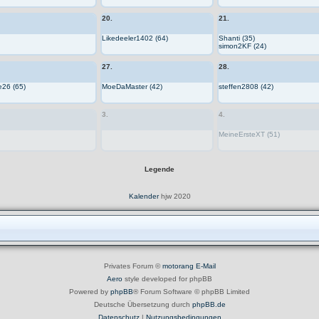
20.
21.
Likedeeler1402 (64)
Shanti (35)
simon2KF (24)
27.
28.
e26 (65)
MoeDaMaster (42)
steffen2808 (42)
3.
4.
MeineErsteXT (51)
Legende
Kalender
hjw 2020
Privates Forum ©
motorang
E-Mail
Aero
style developed for phpBB
Powered by
phpBB
® Forum Software © phpBB Limited
Deutsche Übersetzung durch
phpBB.de
Datenschutz
|
Nutzungsbedingungen