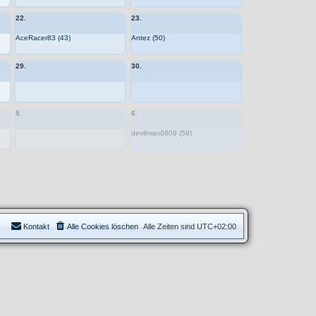
22.
23.
AceRacer83 (43)
Antez (50)
29.
30.
5.
6.
devilman0609 (59)
Kontakt
Alle Cookies löschen
Alle Zeiten sind
UTC+02:00