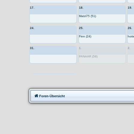
17.
18.
19.
Matzi75 (51)
24.
25.
26.
Finn (24)
hott
31.
1.
2.
PANAAR (59)
Moppedtreffen
Foren-Übersicht