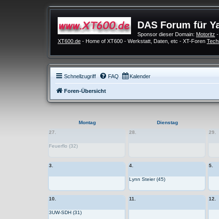
DAS Forum für Y
Sponsor dieser Domain:
Motoritz
-
XT600.de
- Home of XT600 - Werkstatt, Daten, etc - XT-Foren
Tech
Schnellzugriff
FAQ
Kalender
Foren-Übersicht
Montag
Dienstag
27.
28.
29.
Feuerflo (32)
3.
4.
5.
Lynn Steier (45)
10.
11.
12.
3UW-SDH (31)