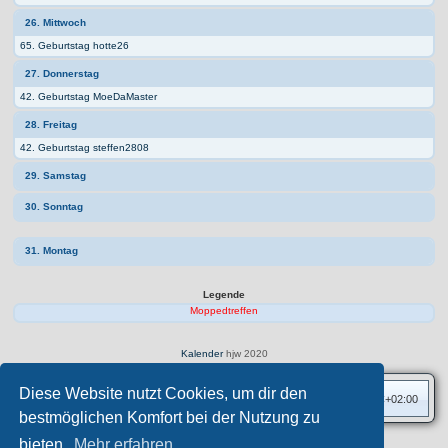
26. Mittwoch
65. Geburtstag hotte26
27. Donnerstag
42. Geburtstag MoeDaMaster
28. Freitag
42. Geburtstag steffen2808
29. Samstag
30. Sonntag
31. Montag
Legende
Moppedtreffen
Kalender
hjw 2020
Diese Website nutzt Cookies, um dir den
Foren-Übersicht
Alle Zeiten sind
UTC+02:00
bestmöglichen Komfort bei der Nutzung zu
bieten.
Mehr erfahren