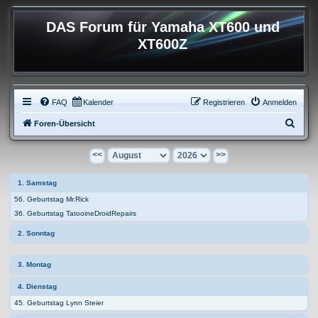
DAS Forum für Yamaha XT600 und
XT600Z
FAQ
Kalender
Registrieren
Anmelden
S
Foren-Übersicht
u
<<
>>
c
h
1. Samstag
e
56. Geburtstag Mr.Rick
36. Geburtstag TatooineDroidRepairs
2. Sonntag
3. Montag
4. Dienstag
45. Geburtstag Lynn Steier