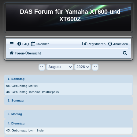
DAS Forum für Yamaha XT600 und
XT600Z
FAQ
Kalender
Registrieren
Anmelden
S
Foren-Übersicht
u
<<
>>
c
h
1. Samstag
e
56. Geburtstag Mr.Rick
36. Geburtstag TatooineDroidRepairs
2. Sonntag
3. Montag
4. Dienstag
45. Geburtstag Lynn Steier