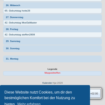
26. Mittwoch
65. Geburtstag hotte26
27. Donnerstag
42. Geburtstag MoeDaMaster
28. Freitag
42. Geburtstag steffen2808
29. Samstag
30. Sonntag
31. Montag
Legende
Moppedtreffen
Kalender
hjw 2020
Diese Website nutzt Cookies, um dir den
Foren-Übersicht
Alle Zeiten sind
UTC+02:00
bestmöglichen Komfort bei der Nutzung zu
bieten.
Mehr erfahren