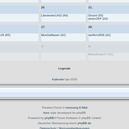
20.
21.
Likedeeler1402 (64)
Shanti (35)
simon2KF (24)
27.
28.
e26 (65)
MoeDaMaster (42)
steffen2808 (42)
3.
4.
MeineErsteXT (51)
Legende
Kalender
hjw 2020
Privates Forum ©
motorang
E-Mail
Aero
style developed for phpBB
Powered by
phpBB
® Forum Software © phpBB Limited
Deutsche Übersetzung durch
phpBB.de
Datenschutz
|
Nutzungsbedingungen