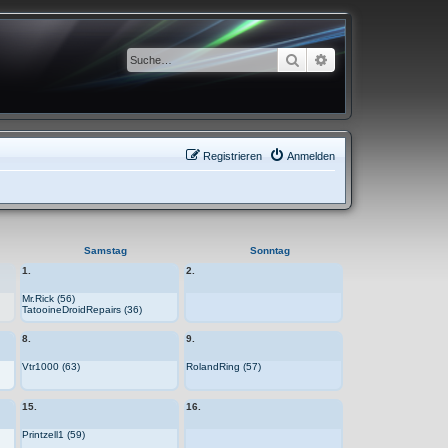
Suche
Erweiterte Suche
Registrieren
Anmelden
Samstag
Sonntag
1.
2.
Mr.Rick (56)
TatooineDroidRepairs (36)
8.
9.
Vtr1000 (63)
RolandRing (57)
15.
16.
Printzell1 (59)