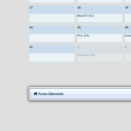
17.
18.
19.
Matzi75 (51)
24.
25.
26.
Finn (24)
hott
31.
1.
2.
PANAAR (59)
Moppedtreffen
Foren-Übersicht