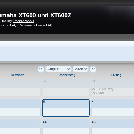
amaha XT600 und XT600Z
 Hosting:
Peaknetworks
nische FAQ
- Motorangs
Foren-FAQ
<<
>>
Mittwoch
Donnerstag
Freitag
30.
31.
Xandl1140 (58)
Pep (25)
7.
6.
13.
14.