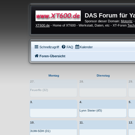
DAS Forum für Y
Sponsor dieser Domain:
Motoritz
-
XT600.de
- Home of XT600 - Werkstatt, Daten, etc - XT-Foren
Tech
Schnellzugriff
FAQ
Kalender
Foren-Übersicht
Montag
Dienstag
27.
28.
29.
Feuerflo (32)
3.
4.
5.
Lynn Steier (45)
10.
11.
12.
3UW-SDH (31)