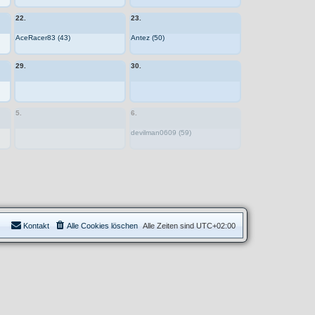
22.
23.
AceRacer83 (43)
Antez (50)
29.
30.
5.
6.
devilman0609 (59)
Kontakt
Alle Cookies löschen
Alle Zeiten sind
UTC+02:00