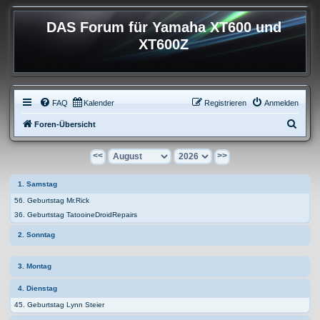
DAS Forum für Yamaha XT600 und
XT600Z
FAQ
Kalender
Registrieren
Anmelden
S
Foren-Übersicht
u
<<
>>
c
h
1. Samstag
e
56. Geburtstag Mr.Rick
36. Geburtstag TatooineDroidRepairs
2. Sonntag
3. Montag
4. Dienstag
45. Geburtstag Lynn Steier