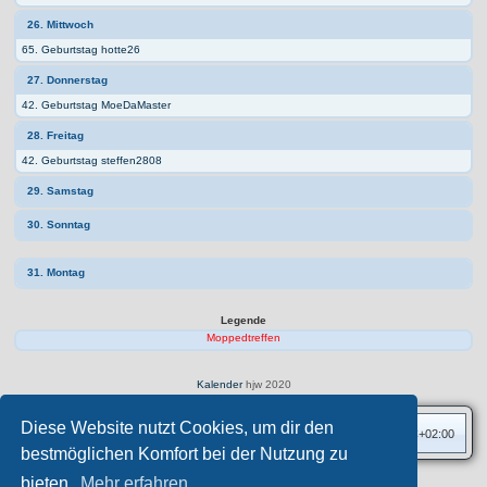
26. Mittwoch
65. Geburtstag hotte26
27. Donnerstag
42. Geburtstag MoeDaMaster
28. Freitag
42. Geburtstag steffen2808
29. Samstag
30. Sonntag
31. Montag
Legende
Moppedtreffen
Kalender
hjw 2020
Diese Website nutzt Cookies, um dir den
Foren-Übersicht
Alle Zeiten sind
UTC+02:00
bestmöglichen Komfort bei der Nutzung zu
bieten.
Mehr erfahren