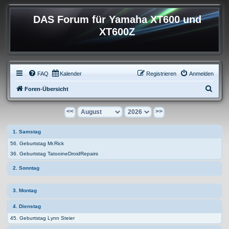
DAS Forum für Yamaha XT600 und
XT600Z
FAQ
Kalender
Registrieren
Anmelden
S
Foren-Übersicht
u
<<
>>
c
h
1. Samstag
e
56. Geburtstag Mr.Rick
36. Geburtstag TatooineDroidRepairs
2. Sonntag
3. Montag
4. Dienstag
45. Geburtstag Lynn Steier