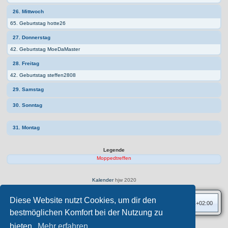
26. Mittwoch
65. Geburtstag hotte26
27. Donnerstag
42. Geburtstag MoeDaMaster
28. Freitag
42. Geburtstag steffen2808
29. Samstag
30. Sonntag
31. Montag
Legende
Moppedtreffen
Kalender
hjw 2020
Diese Website nutzt Cookies, um dir den
Foren-Übersicht
Alle Zeiten sind
UTC+02:00
bestmöglichen Komfort bei der Nutzung zu
bieten.
Mehr erfahren