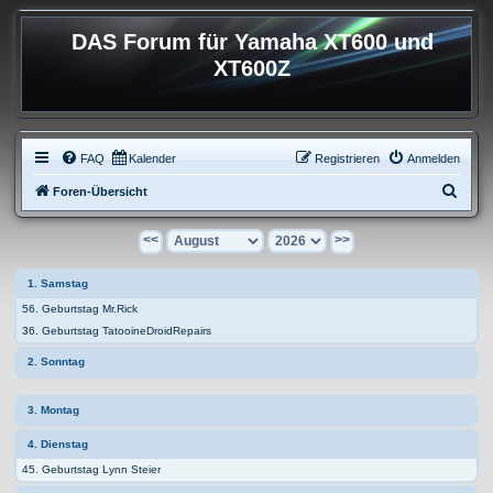
DAS Forum für Yamaha XT600 und
XT600Z
FAQ
Kalender
Registrieren
Anmelden
S
Foren-Übersicht
u
<<
>>
c
h
1. Samstag
e
56. Geburtstag Mr.Rick
36. Geburtstag TatooineDroidRepairs
2. Sonntag
3. Montag
4. Dienstag
45. Geburtstag Lynn Steier