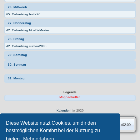
26. Mittwoch
65. Geburtstag hotte26
27. Donnerstag
42. Geburtstag MoeDaMaster
28. Freitag
42. Geburtstag steffen2808
29. Samstag
30. Sonntag
31. Montag
Legende
Moppedtreffen
Kalender
hjw 2020
Diese Website nutzt Cookies, um dir den
Foren-Übersicht
Alle Zeiten sind
UTC+02:00
bestmöglichen Komfort bei der Nutzung zu
bieten.
Mehr erfahren