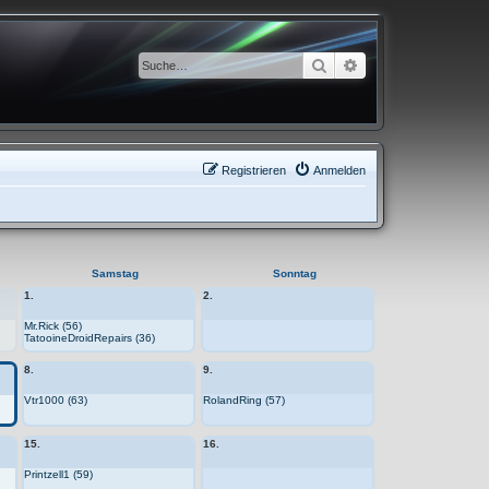
Suche
Erweiterte Suche
Registrieren
Anmelden
Samstag
Sonntag
1.
2.
Mr.Rick (56)
TatooineDroidRepairs (36)
8.
9.
Vtr1000 (63)
RolandRing (57)
15.
16.
Printzell1 (59)