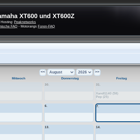
amaha XT600 und XT600Z
 Hosting:
Peaknetworks
nische FAQ
- Motorangs
Foren-FAQ
<<
>>
Mittwoch
Donnerstag
Freitag
30.
31.
Xandl1140 (58)
Pep (25)
6.
7.
13.
14.