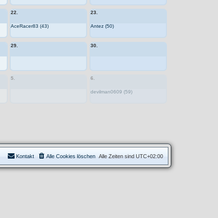
22.
23.
AceRacer83 (43)
Antez (50)
29.
30.
5.
6.
devilman0609 (59)
Kontakt
Alle Cookies löschen
Alle Zeiten sind
UTC+02:00