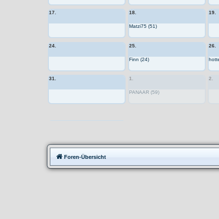
17.
18.
19.
Matzi75 (51)
24.
25.
26.
Finn (24)
hott
31.
1.
2.
PANAAR (59)
Moppedtreffen
Foren-Übersicht