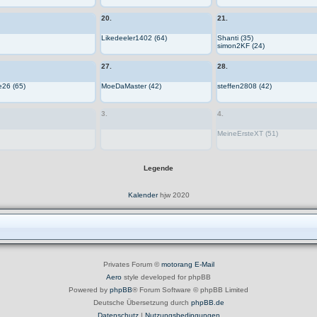
20.
21.
Likedeeler1402 (64)
Shanti (35)
simon2KF (24)
27.
28.
e26 (65)
MoeDaMaster (42)
steffen2808 (42)
3.
4.
MeineErsteXT (51)
Legende
Kalender
hjw 2020
Privates Forum ©
motorang
E-Mail
Aero
style developed for phpBB
Powered by
phpBB
® Forum Software © phpBB Limited
Deutsche Übersetzung durch
phpBB.de
Datenschutz
|
Nutzungsbedingungen