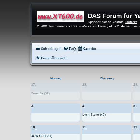
DAS Forum für Y
Sponsor dieser Domain:
Motoritz
-
XT600.de
- Home of XT600 - Werkstatt, Daten, etc - XT-Foren
Tech
Schnellzugriff
FAQ
Kalender
Foren-Übersicht
Montag
Dienstag
27.
28.
29.
Feuerflo (32)
3.
4.
5.
Lynn Steier (45)
10.
11.
12.
3UW-SDH (31)