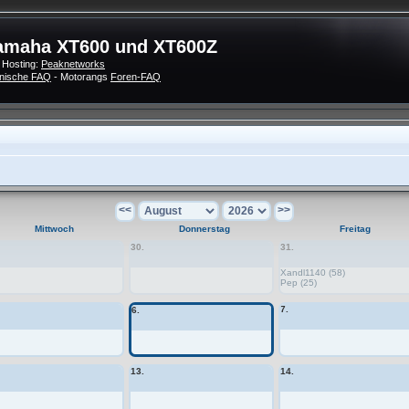
amaha XT600 und XT600Z
 Hosting:
Peaknetworks
nische FAQ
- Motorangs
Foren-FAQ
<<
>>
Mittwoch
Donnerstag
Freitag
30.
31.
Xandl1140 (58)
Pep (25)
7.
6.
13.
14.