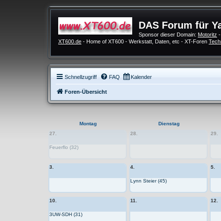
DAS Forum für Y
Sponsor dieser Domain:
Motoritz
-
XT600.de
- Home of XT600 - Werkstatt, Daten, etc - XT-Foren
Tech
Schnellzugriff
FAQ
Kalender
Foren-Übersicht
Montag
Dienstag
27.
28.
29.
Feuerflo (32)
3.
4.
5.
Lynn Steier (45)
10.
11.
12.
3UW-SDH (31)