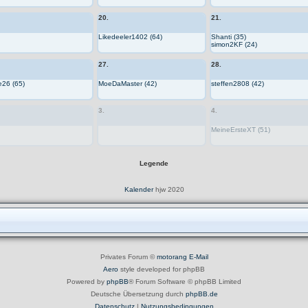
20.
21.
Likedeeler1402 (64)
Shanti (35)
simon2KF (24)
27.
28.
e26 (65)
MoeDaMaster (42)
steffen2808 (42)
3.
4.
MeineErsteXT (51)
Legende
Kalender
hjw 2020
Privates Forum ©
motorang
E-Mail
Aero
style developed for phpBB
Powered by
phpBB
® Forum Software © phpBB Limited
Deutsche Übersetzung durch
phpBB.de
Datenschutz
|
Nutzungsbedingungen