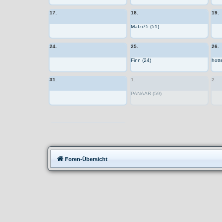
17.
18.
19.
Matzi75 (51)
24.
25.
26.
Finn (24)
hott
31.
1.
2.
PANAAR (59)
Moppedtreffen
Foren-Übersicht