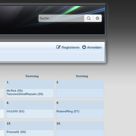
Suche
Erweiterte Suche
Registrieren
Anmelden
Samstag
Sonntag
1.
2.
Mr.Rick (56)
TatooineDroidRepairs (36)
8.
9.
Vtr1000 (63)
RolandRing (57)
15.
16.
Printzell1 (59)