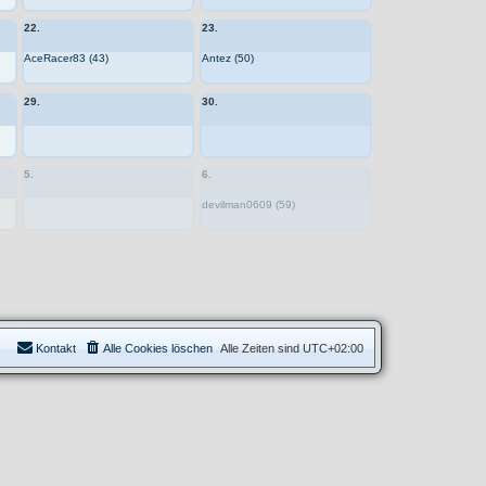
22.
23.
AceRacer83 (43)
Antez (50)
29.
30.
5.
6.
devilman0609 (59)
Kontakt
Alle Cookies löschen
Alle Zeiten sind
UTC+02:00