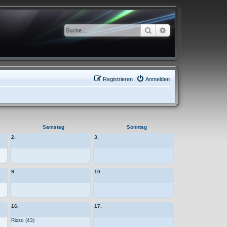
Suche
Erweiterte Suche
Registrieren
Anmelden
Samstag
Sonntag
2.
3.
9.
10.
16.
17.
Rizzo (43)