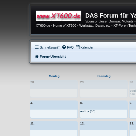
DAS Forum für Y
Sponsor dieser Domain:
Motoritz
-
XT600.de
- Home of XT600 - Werkstatt, Daten, etc - XT-Foren
Tech
Schnellzugriff
FAQ
Kalender
Foren-Übersicht
Montag
Dienstag
28.
29.
30.
eggi
Kiki
4.
5.
6.
nobby (60)
11.
12.
13.