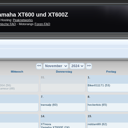
amaha XT600 und XT600Z
 Hosting:
Peaknetworks
nische FAQ
- Motorangs
Foren-FAQ
<<
>>
Mittwoch
Donnerstag
Freitag
31.
1.
004 (56)
Biker011171 (53)
Lamour (48)
7.
8.
transalp (60)
heckerlois (65)
14.
15.
XTmora
niddam99 (62)
Yamaha XT600E (24)