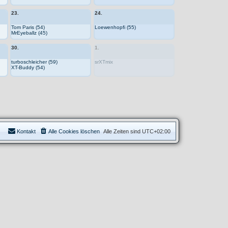
23.
24.
Tom Paris (54)
Loewenhopfi (55)
MrEyeballz (45)
30.
1.
turboschleicher (59)
srXTmix
XT-Buddy (54)
Kontakt
Alle Cookies löschen
Alle Zeiten sind
UTC+02:00