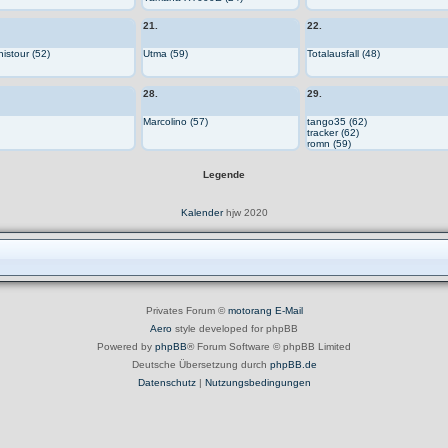
21.
22.
nistour (52)
Utma (59)
Totalausfall (48)
28.
29.
Marcolino (57)
tango35 (62)
tracker (62)
romn (59)
Legende
Kalender
hjw 2020
Privates Forum ©
motorang
E-Mail
Aero
style developed for phpBB
Powered by
phpBB
® Forum Software © phpBB Limited
Deutsche Übersetzung durch
phpBB.de
Datenschutz
|
Nutzungsbedingungen