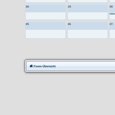
18.
19.
20.
Wild
25.
26.
27.
Moppedtreffen
Foren-Übersicht