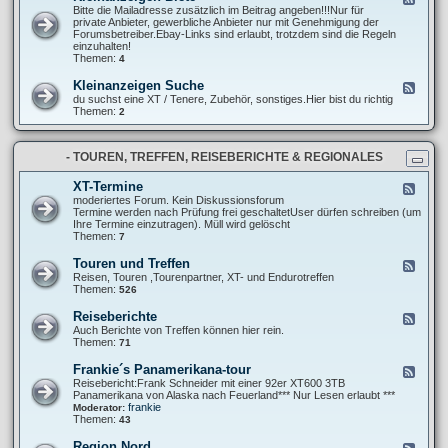
P
e
Bitte die Mailadresse zusätzlich im Beitrag angeben!!!Nur für
l
r
e
private Anbieter, gewerbliche Anbieter nur mit Genehmigung der
u
o
d
Forumsbetreiber.Ebay-Links sind erlaubt, trotzdem sind die Regeln
n
j
-
einzuhalten!
g
e
K
Themen:
4
e
k
l
n
t
e
u
Kleinanzeigen Suche
F
e
i
n
e
du suchst eine XT / Tenere, Zubehör, sonstiges.Hier bist du richtig
n
d
e
Themen:
2
a
A
d
n
b
-
z
m
K
e
e
- TOUREN, TREFFEN, REISEBERICHTE & REGIONALES
l
i
l
e
g
d
i
XT-Termine
F
e
u
n
e
moderiertes Forum. Kein Diskussionsforum
n
n
a
e
Termine werden nach Prüfung frei geschaltetUser dürfen schreiben (um
B
g
n
d
Ihre Termine einzutragen). Müll wird gelöscht
i
e
z
-
Themen:
7
e
n
e
X
t
i
T
e
Touren und Treffen
F
g
-
e
Reisen, Touren ,Tourenpartner, XT- und Endurotreffen
e
T
e
Themen:
526
n
e
d
S
r
-
u
Reiseberichte
F
m
T
c
e
Auch Berichte von Treffen können hier rein.
i
o
h
e
Themen:
71
n
u
e
d
e
r
-
Frankie´s Panamerikana-tour
F
e
R
e
Reisebericht:Frank Schneider mit einer 92er XT600 3TB
n
e
e
Panamerikana von Alaska nach Feuerland*** Nur Lesen erlaubt ***
u
i
d
frankie
Moderator:
n
s
-
Themen:
43
d
e
F
T
b
r
r
Region Nord
F