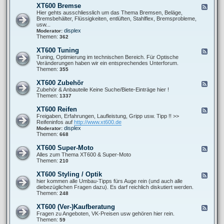
F
r
X
s
XT600 Bremse
F
a
o
T
o
e
Hier gehts ausschliesslich um das Thema Bremsen, Beläge,
h
b
6
n
e
Bremsbehälter, Flüssigkeiten, entlüften, Stahlflex, Bremsprobleme,
r
l
0
s
d
usw...
w
e
0
t
-
displex
Moderator:
e
m
A
i
X
Themen:
362
r
e
u
g
T
k
s
e
6
XT600 Tuning
F
p
s
0
e
Tuning, Optimierung im technischen Bereich. Für Optische
u
0
e
Veränderungen haben wir ein entsprechendes Unterforum.
f
B
d
Themen:
355
f
r
-
a
e
X
n
XT600 Zubehör
F
m
T
l
e
Zubehör & Anbauteile Keine Suche/Biete-Einträge hier !
s
6
a
e
Themen:
1337
e
0
g
d
0
e
-
XT600 Reifen
F
T
X
e
Freigaben, Erfahrungen, Laufleistung, Gripp usw. Tipp !! >>
u
T
e
Reifeninfos auf
http://www.xt600.de
n
6
d
displex
Moderator:
i
0
-
Themen:
668
n
0
X
g
Z
T
XT600 Super-Moto
F
u
6
e
Alles zum Thema XT600 & Super-Moto
b
0
e
Themen:
210
e
0
d
h
R
-
ö
XT600 Styling / Optik
F
e
X
r
e
hier kommen alle Umbau-Tipps fürs Auge rein (und auch alle
i
T
e
diebezüglichen Fragen dazu). Es darf reichlich diskutiert werden.
f
6
d
Themen:
248
e
0
-
n
0
X
XT600 (Ver-)Kaufberatung
F
S
T
e
Fragen zu Angeboten, VK-Preisen usw gehören hier rein.
u
6
e
Themen:
59
p
0