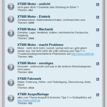
-
l
A
X
e
XT600 Motor - undicht
F
l
T
i
e
nicht ganz dicht ? Gewinde oder Dichtung im Eimer ?
l
6
t
e
Themen:
494
g
0
u
d
e
0
n
-
m
XT600 Motor - Elektrik
F
M
g
X
e
e
Zündaussetzer, Seitenständerschalter, Lichtmaschine usw.
o
e
T
i
e
Themen:
2099
t
n
6
n
d
o
0
e
-
r
XT600 Motor - Mechanik
F
0
F
X
-
e
Getriebe, Lager, Ventiltrieb, Kolben, mechanische Geräusche,
M
r
T
G
e
Kupplung
o
a
6
e
d
Themen:
1966
t
g
0
m
-
o
e
0
i
X
r
XT600 Motor - macht Probleme
n
F
M
s
T
-
e
Motor - zieht nicht mehr, ruckelt, springt nicht an, geht gleich
o
c
6
u
e
wieder aus, hat nicht mehr die volle Leistung usw.Tipp !! >>
t
h
0
n
d
Troubleshooting/unerklärliche Phänomene auf
http://www.xt600.de
o
b
0
d
-
Themen:
955
r
i
M
i
X
-
l
o
c
T
E
XT600 Motor - sonstiges
d
F
t
h
6
l
u
e
Drosseln - entdrosseln und was in die anderen Motorkategorien
o
t
0
e
n
e
nicht passt
r
0
k
g
d
Themen:
816
-
M
t
-
M
o
r
X
e
XT600 Fahrwerk
F
t
i
T
c
e
Räder, Federung, Höher- und Tieferlegung, Übersetzung, Kette,
o
k
6
h
e
Ritzel
r
0
a
d
Themen:
2016
-
0
n
-
m
M
i
X
a
XT600 Auspuffanlage
F
o
k
T
c
e
alles zum Thema Auspuff & Krümmer Tipp !! >> Endtopfinfos auf
t
6
h
e
http://www.xt600.de
o
0
t
d
Themen:
911
r
0
P
-
-