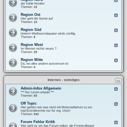
e
a
e
e
der kühle Norden
r
n
f
e
Themen:
15
i
k
f
d
c
i
e
-
h
Region Ost
F
e
n
R
t
e
Hier geht die Sonne auf
´
e
e
e
Themen:
15
s
g
d
P
i
-
a
Region Süd
F
o
R
n
e
hinterm Weißwurstäquator wirds zünftig
n
e
a
e
Themen:
8
N
g
m
d
o
i
e
-
r
Region West
F
o
r
R
d
e
Im Westen nichts neues ?
n
i
e
e
Themen:
29
O
k
g
d
s
a
i
-
t
Region Mitte
n
F
o
R
a
e
Da, wo alles andere aussenrum ist
n
e
-
e
Themen:
6
S
g
t
d
ü
i
o
-
d
o
u
R
n
Internes - sonstiges
r
e
W
g
e
i
Admin-Infos Allgemein
F
s
o
e
*** Nur Lesen erlaubt ***
t
n
e
Themen:
65
M
d
i
-
Off Topic
F
t
A
e
Hier gehört rein was nicht mit Motorradfahren zu tun
t
d
e
hat(Schreibrechte nur für reg. User)
e
m
d
Themen:
542
i
-
n
O
Forum Fehler Kritik
F
-
f
e
Hier geht es um das Forum selbst, die Forensoftware:
I