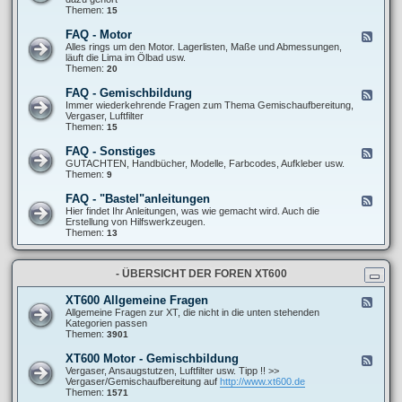
g
Q
d
Themen:
15
e
-
-
m
F
F
e
FAQ - Motor
F
a
A
i
e
Alles rings um den Motor. Lagerlisten, Maße und Abmessungen,
h
Q
n
e
läuft die Lima im Ölbad usw.
r
-
e
d
Themen:
20
w
E
S
-
e
l
c
F
r
FAQ - Gemischbildung
F
e
h
A
k
e
Immer wiederkehrende Fragen zum Thema Gemischaufbereitung,
k
r
Q
/
e
Vergaser, Luftfilter
t
a
-
R
d
Themen:
15
r
u
M
e
-
i
b
o
i
F
s
FAQ - Sonstiges
e
F
t
f
A
c
r
e
GUTACHTEN, Handbücher, Modelle, Farbcodes, Aufkleber usw.
o
e
Q
h
t
e
Themen:
9
r
n
-
e
r
d
G
s
i
-
FAQ - "Bastel"anleitungen
F
e
c
F
e
Hier findet Ihr Anleitungen, was wie gemacht wird. Auch die
m
k
A
e
Erstellung von Hilfswerkzeugen.
i
s
Q
d
Themen:
13
s
-
-
c
S
F
h
o
A
b
n
- ÜBERSICHT DER FOREN XT600
Q
i
s
-
l
t
"
d
XT600 Allgemeine Fragen
F
i
B
u
e
Allgemeine Fragen zur XT, die nicht in die unten stehenden
g
a
n
e
Kategorien passen
e
s
g
d
Themen:
3901
s
t
-
e
X
XT600 Motor - Gemischbildung
F
l
T
e
Vergaser, Ansaugstutzen, Luftfilter usw. Tipp !! >>
"
6
e
Vergaser/Gemischaufbereitung auf
http://www.xt600.de
a
0
d
Themen:
1571
n
0