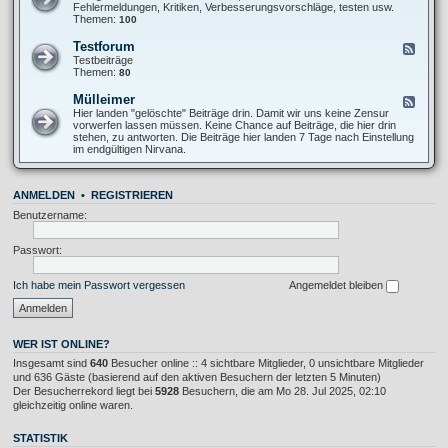
f
e
Fehlermeldungen, Kritiken, Verbesserungsvorschläge, testen usw.
n
T
d
Themen:
100
f
o
-
o
p
F
s
Testforum
F
i
o
A
e
Testbeiträge
c
r
l
e
Themen:
80
u
l
d
m
g
-
Mülleimer
F
F
e
T
e
Hier landen "gelöschte" Beiträge drin. Damit wir uns keine Zensur
e
m
e
e
vorwerfen lassen müssen. Keine Chance auf Beiträge, die hier drin
h
e
s
d
stehen, zu antworten. Die Beiträge hier landen 7 Tage nach Einstellung
l
i
t
-
im endgültigen Nirvana.
e
n
f
M
r
o
ü
K
r
l
r
u
ANMELDEN
•
REGISTRIEREN
l
i
m
e
t
Benutzername:
i
i
m
k
e
Passwort:
r
Ich habe mein Passwort vergessen
Angemeldet bleiben
WER IST ONLINE?
Insgesamt sind
640
Besucher online :: 4 sichtbare Mitglieder, 0 unsichtbare Mitglieder
und 636 Gäste (basierend auf den aktiven Besuchern der letzten 5 Minuten)
Der Besucherrekord liegt bei
5928
Besuchern, die am Mo 28. Jul 2025, 02:10
gleichzeitig online waren.
STATISTIK