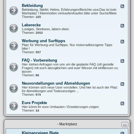
d
e
0
-
r
Bekleidung
F
S
X
-
e
Bekleidung, Stiefel, Helme, Erfahrungen/Berichte usw.Das ist kein
t
T
M
e
Marktplatz ! Klammotten verkaufen/kaufen bitte unter Suche/Biete
y
6
o
d
Themen:
165
l
0
t
-
i
0
o
B
n
Laberecke
F
(
e
g
e
Lustiges, Sinnloses, labern eben.
V
k
/
e
Themen:
2053
e
l
O
d
r
e
p
-
-
Werbung und Surftipps
F
i
t
L
)
e
Platz für Werbung und Surftipps. Nur motorradbezogene Tipps
d
i
a
K
e
bitte !
u
k
b
a
d
Themen:
557
n
e
u
-
g
r
f
W
FAQ - Vorbereitung
F
e
b
e
e
Hier stehen Anfragen von uns um die geplante FAQ (oft gestelle
c
e
r
e
Fragen) mit euch abzugleichen und euer Wissen mit einfliessen zu
k
r
b
d
lassen
e
a
u
-
Themen:
86
t
n
F
u
g
A
Neuvorstellungen und Abmeldungen
n
F
u
Q
g
e
Hier können sich neue User vorstellen. Und hier ist auch der Platz
n
-
e
für Abmeldungen und Todesanzeigen ...
d
V
d
Themen:
979
S
o
-
u
r
N
r
Eure Projekte
F
b
e
f
e
Hier könnt ihr eure Umbauten / Erweiterungen zeigen.
e
u
t
e
Themen:
34
r
v
i
d
e
o
p
-
i
r
p
E
t
s
s
- Marktplatz
u
u
t
r
n
e
e
g
Kleinanzeigen Biete
F
l