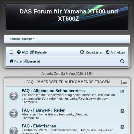
DAS Forum für Yamaha XT600 und
XT600Z
Termine anzeigen
FAQ
Kalender
Registrieren
Anmelden
S
Foren-Übersicht
u
Aktuelle Zeit: Sa 8. Aug 2026, 16:54
c
- FAQ - IMMER WIEDER AUFKOMMENDE FRAGEN
h
e
FAQ - Allgemeine Schraubertricks
F
e
Wie kann ich mir Behelfswerkzeug selbst herstellen, wie löse ich
e
vergammelte Schrauben, gibt es Links/Rechtsgewinde usw.
d
Themen:
2
-
F
FAQ - Fahrwerk / Reifen
F
A
e
Alles zum Thema Reifen, Fahrwerk, Dämpfer.
Q
e
Themen:
16
-
d
A
-
FAQ - Elektrisches
F
l
F
e
Elektrische Werte, Spulenwiderstände, LiMa prüfen und was so
l
A
e
dazu gehört